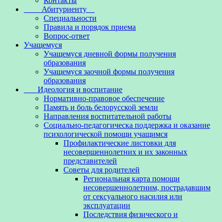
Контакты
Абитуриенту
Специальности
Правила и порядок приема
Вопрос-ответ
Учащемуся
Учащемуся дневной формы получения
образования
Учащемуся заочной формы получения
образования
Идеология и воспитание
Нормативно-правовое обеспечение
Память и боль белорусской земли
Направления воспитательной работы
Социально-педагогическа поддержка и оказание
психологической помощи учащимся
Профилактические листовки для
несовершеннолетних и их законных
представителей
Советы для родителей
Региональная карта помощи
несовершеннолетним, пострадавшим
от сексуального насилия или
эксплуатации
Последствия физического и