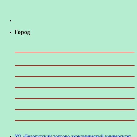
Город
УО «Белорусский торгово-экономический университет