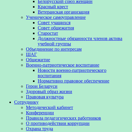
Белорусский союз женщин
Красный крест
Ветеранская организация
Ученическое самоуправление
Совет учащихся
Совет общежития
Старостат
Должностные обязанности членов актива
учебной группы
Объединение по интересам
ШАГ
Общежитие
Военно-патриотическое воспитание
Новости военно-патриотического
воспитания
Нормативно правовое обеспечение
Герои Беларуси
Здоровый образ жизни
Правовая культура
Сотруднику
Методический кабинет
Конференции
Правила педагогических работников
О противодействии коррупции
Охрана труда