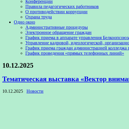
Конференции
Правила педагогических работников
О противодействии коррупции
Охрана труда
Одно окно
Административные процедуры
Электронное обращение граждан
График приема в аппарате управления Белкоопсоюз
Управление кадровой, идеологической, организаци
График приема граждан администрацией колледжа
График проведения «прямых телефонных линий»
10.12.2025
Тематическая выставка «Вектор внима
10.12.2025
Новости