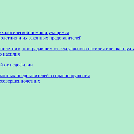
сихологической помощи учащимся
олетних и их законных представителей
нолетним, пострадавшим от сексуального насилия или эксплуа
о насилия
ей от педофилии
аконных представителей за правонарушения
несовершеннолетних