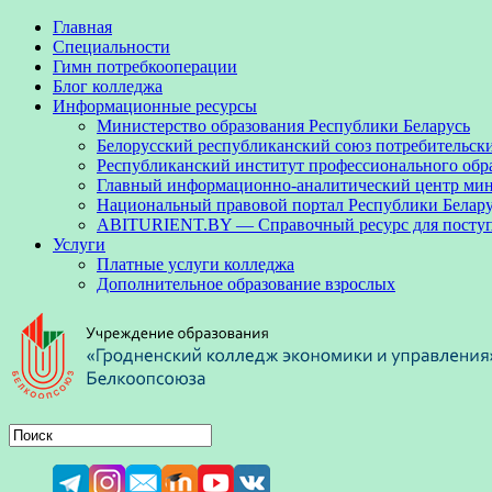
Главная
Специальности
Гимн потребкооперации
Блог колледжа
Информационные ресурсы
Министерство образования Республики Беларусь
Белорусский республиканский союз потребительск
Республиканский институт профессионального обр
Главный информационно-аналитический центр мини
Национальный правовой портал Республики Белар
ABITURIENT.BY — Справочный ресурс для посту
Услуги
Платные услуги колледжа
Дополнительное образование взрослых