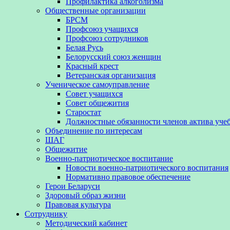
Профилактика алкоголизма
Общественные организации
БРСМ
Профсоюз учащихся
Профсоюз сотрудников
Белая Русь
Белорусский союз женщин
Красный крест
Ветеранская организация
Ученическое самоуправление
Совет учащихся
Совет общежития
Старостат
Должностные обязанности членов актива уче
Объединение по интересам
ШАГ
Общежитие
Военно-патриотическое воспитание
Новости военно-патриотического воспитания
Нормативно правовое обеспечение
Герои Беларуси
Здоровый образ жизни
Правовая культура
Сотруднику
Методический кабинет