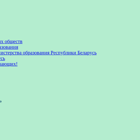
их обществ
азования
стерства образования Республики Беларусь
усь
пающих!