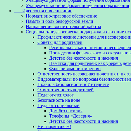
Учащемуся дневной формы получения образования
Учащемуся заочной формы получения образования
Идеология и воспитание
Нормативно-правовое обеспечение
Память и боль белорусской земли
Направления воспитательной работы
Социально-педагогическа поддержка и оказание п
Профилактические листовки для несовершенн
Советы для родителей
Региональная карта помощи несовершен
Последствия физического и сексуальног
Детство без жестокости и насилия
Памятка для родителей: как уберечь дет
Фальшивомонетничество
Ответственность несовершеннолетних и их з
Видеоматериалы по вопросам безопасности 
Правила безопасности в Интернете
Ответственность родителей
Педагог-психолог
Безопасность на воде
Педагог социальный
Дом без насилия
Телефоны «Доверия»
Детство без жестокости и насилия
Нет наркотикам!