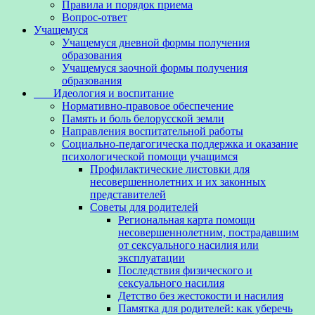
Правила и порядок приема
Вопрос-ответ
Учащемуся
Учащемуся дневной формы получения
образования
Учащемуся заочной формы получения
образования
Идеология и воспитание
Нормативно-правовое обеспечение
Память и боль белорусской земли
Направления воспитательной работы
Социально-педагогическа поддержка и оказание
психологической помощи учащимся
Профилактические листовки для
несовершеннолетних и их законных
представителей
Советы для родителей
Региональная карта помощи
несовершеннолетним, пострадавшим
от сексуального насилия или
эксплуатации
Последствия физического и
сексуального насилия
Детство без жестокости и насилия
Памятка для родителей: как уберечь