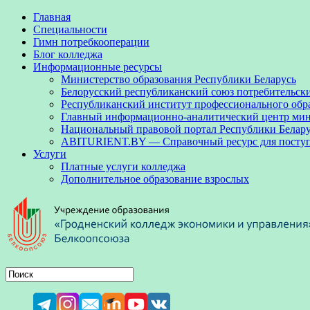
Главная
Специальности
Гимн потребкооперации
Блог колледжа
Информационные ресурсы
Министерство образования Республики Беларусь
Белорусский республиканский союз потребительск
Республиканский институт профессионального обр
Главный информационно-аналитический центр мини
Национальный правовой портал Республики Белар
ABITURIENT.BY — Справочный ресурс для посту
Услуги
Платные услуги колледжа
Дополнительное образование взрослых