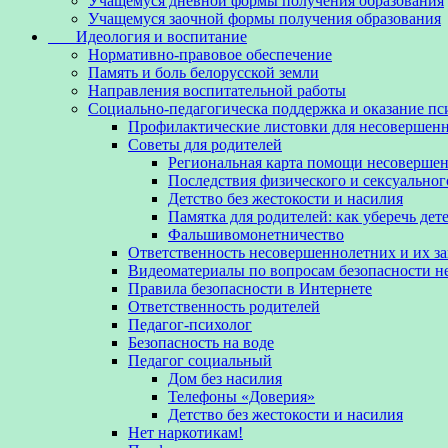
Учащемуся дневной формы получения образования
Учащемуся заочной формы получения образования
Идеология и воспитание
Нормативно-правовое обеспечение
Память и боль белорусской земли
Направления воспитательной работы
Социально-педагогическа поддержка и оказание п
Профилактические листовки для несовершенн
Советы для родителей
Региональная карта помощи несовершен
Последствия физического и сексуальног
Детство без жестокости и насилия
Памятка для родителей: как уберечь дет
Фальшивомонетничество
Ответственность несовершеннолетних и их з
Видеоматериалы по вопросам безопасности 
Правила безопасности в Интернете
Ответственность родителей
Педагог-психолог
Безопасность на воде
Педагог социальный
Дом без насилия
Телефоны «Доверия»
Детство без жестокости и насилия
Нет наркотикам!