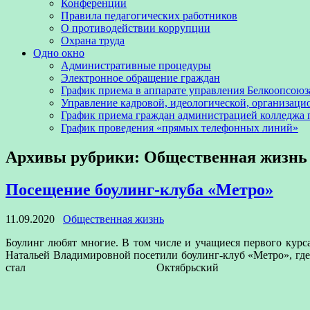
Конференции
Правила педагогических работников
О противодействии коррупции
Охрана труда
Одно окно
Административные процедуры
Электронное обращение граждан
График приема в аппарате управления Белкоопсоюз
Управление кадровой, идеологической, организаци
График приема граждан администрацией колледжа
График проведения «прямых телефонных линий»
Архивы рубрики:
Общественная жизнь
Посещение боулинг-клуба «Метро»
11.09.2020
Общественная жизнь
Боулинг любят многие. В том числе и учащиеся первого курс
Натальей Владимировной посетили боулинг-клуб «Метро», где 
стал Октябрьский