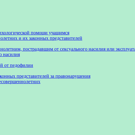
сихологической помощи учащимся
олетних и их законных представителей
нолетним, пострадавшим от сексуального насилия или эксплуа
о насилия
ей от педофилии
аконных представителей за правонарушения
несовершеннолетних