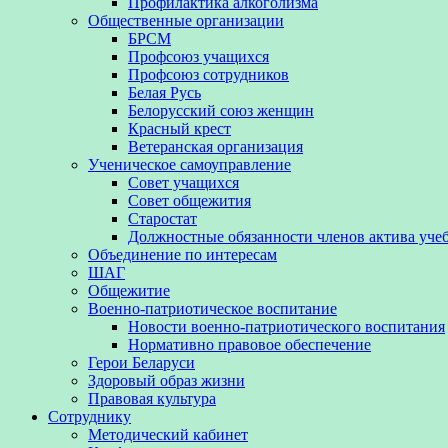
Профилактика алкоголизма
Общественные организации
БРСМ
Профсоюз учащихся
Профсоюз сотрудников
Белая Русь
Белорусский союз женщин
Красный крест
Ветеранская организация
Ученическое самоуправление
Совет учащихся
Совет общежития
Старостат
Должностные обязанности членов актива уче
Объединение по интересам
ШАГ
Общежитие
Военно-патриотическое воспитание
Новости военно-патриотического воспитания
Нормативно правовое обеспечение
Герои Беларуси
Здоровый образ жизни
Правовая культура
Сотруднику
Методический кабинет