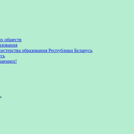
их обществ
азования
стерства образования Республики Беларусь
усь
пающих!