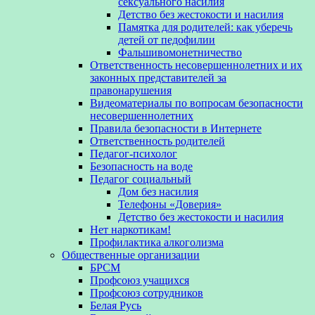
сексуального насилия
Детство без жестокости и насилия
Памятка для родителей: как уберечь
детей от педофилии
Фальшивомонетничество
Ответственность несовершеннолетних и их
законных представителей за
правонарушения
Видеоматериалы по вопросам безопасности
несовершеннолетних
Правила безопасности в Интернете
Ответственность родителей
Педагог-психолог
Безопасность на воде
Педагог социальный
Дом без насилия
Телефоны «Доверия»
Детство без жестокости и насилия
Нет наркотикам!
Профилактика алкоголизма
Общественные организации
БРСМ
Профсоюз учащихся
Профсоюз сотрудников
Белая Русь