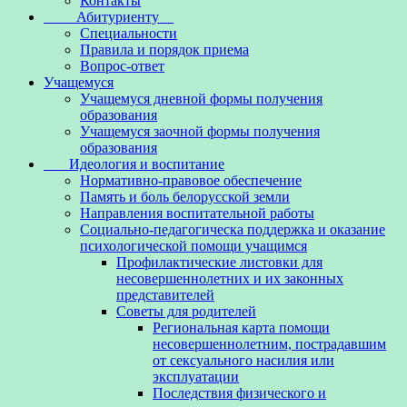
Контакты
Абитуриенту
Специальности
Правила и порядок приема
Вопрос-ответ
Учащемуся
Учащемуся дневной формы получения
образования
Учащемуся заочной формы получения
образования
Идеология и воспитание
Нормативно-правовое обеспечение
Память и боль белорусской земли
Направления воспитательной работы
Социально-педагогическа поддержка и оказание
психологической помощи учащимся
Профилактические листовки для
несовершеннолетних и их законных
представителей
Советы для родителей
Региональная карта помощи
несовершеннолетним, пострадавшим
от сексуального насилия или
эксплуатации
Последствия физического и