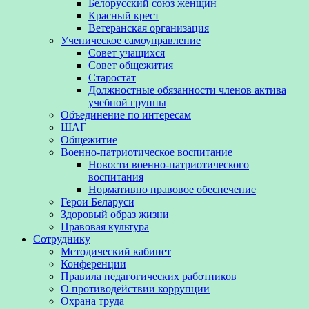
Белорусский союз женщин
Красный крест
Ветеранская организация
Ученическое самоуправление
Совет учащихся
Совет общежития
Старостат
Должностные обязанности членов актива
учебной группы
Объединение по интересам
ШАГ
Общежитие
Военно-патриотическое воспитание
Новости военно-патриотического
воспитания
Нормативно правовое обеспечение
Герои Беларуси
Здоровый образ жизни
Правовая культура
Сотруднику
Методический кабинет
Конференции
Правила педагогических работников
О противодействии коррупции
Охрана труда