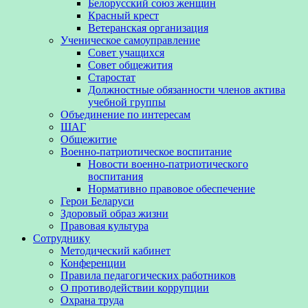
Белорусский союз женщин
Красный крест
Ветеранская организация
Ученическое самоуправление
Совет учащихся
Совет общежития
Старостат
Должностные обязанности членов актива
учебной группы
Объединение по интересам
ШАГ
Общежитие
Военно-патриотическое воспитание
Новости военно-патриотического
воспитания
Нормативно правовое обеспечение
Герои Беларуси
Здоровый образ жизни
Правовая культура
Сотруднику
Методический кабинет
Конференции
Правила педагогических работников
О противодействии коррупции
Охрана труда