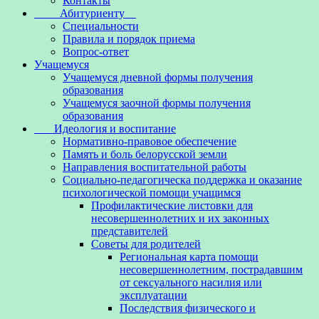
Контакты
Абитуриенту
Специальности
Правила и порядок приема
Вопрос-ответ
Учащемуся
Учащемуся дневной формы получения
образования
Учащемуся заочной формы получения
образования
Идеология и воспитание
Нормативно-правовое обеспечение
Память и боль белорусской земли
Направления воспитательной работы
Социально-педагогическа поддержка и оказание
психологической помощи учащимся
Профилактические листовки для
несовершеннолетних и их законных
представителей
Советы для родителей
Региональная карта помощи
несовершеннолетним, пострадавшим
от сексуального насилия или
эксплуатации
Последствия физического и