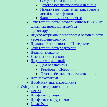
сексуального насилия
Детство без жестокости и насилия
Памятка для родителей: как уберечь
детей от педофилии
Фальшивомонетничество
Ответственность несовершеннолетних и их
законных представителей за
правонарушения
Видеоматериалы по вопросам безопасности
несовершеннолетних
Правила безопасности в Интернете
Ответственность родителей
Педагог-психолог
Безопасность на воде
Педагог социальный
Дом без насилия
Телефоны «Доверия»
Детство без жестокости и насилия
Нет наркотикам!
Профилактика алкоголизма
Общественные организации
БРСМ
Профсоюз учащихся
Профсоюз сотрудников
Белая Русь