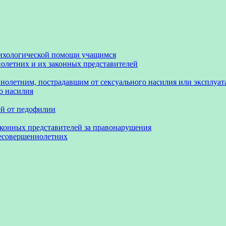
сихологической помощи учащимся
олетних и их законных представителей
нолетним, пострадавшим от сексуального насилия или эксплуа
о насилия
ей от педофилии
аконных представителей за правонарушения
несовершеннолетних