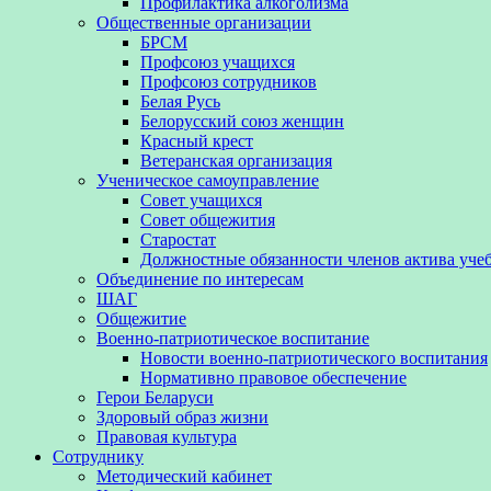
Профилактика алкоголизма
Общественные организации
БРСМ
Профсоюз учащихся
Профсоюз сотрудников
Белая Русь
Белорусский союз женщин
Красный крест
Ветеранская организация
Ученическое самоуправление
Совет учащихся
Совет общежития
Старостат
Должностные обязанности членов актива уче
Объединение по интересам
ШАГ
Общежитие
Военно-патриотическое воспитание
Новости военно-патриотического воспитания
Нормативно правовое обеспечение
Герои Беларуси
Здоровый образ жизни
Правовая культура
Сотруднику
Методический кабинет