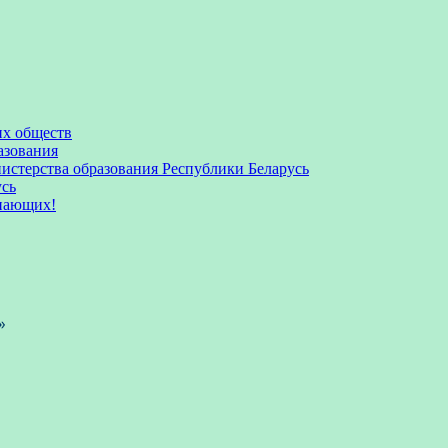
их обществ
азования
стерства образования Республики Беларусь
усь
пающих!