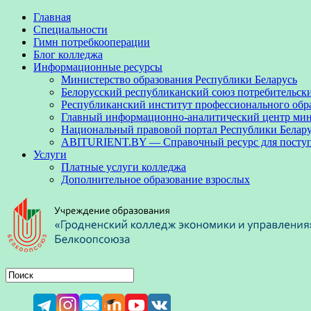
Главная
Специальности
Гимн потребкооперации
Блог колледжа
Информационные ресурсы
Министерство образования Республики Беларусь
Белорусский республиканский союз потребительск
Республиканский институт профессионального обр
Главный информационно-аналитический центр мини
Национальный правовой портал Республики Белар
ABITURIENT.BY — Справочный ресурс для посту
Услуги
Платные услуги колледжа
Дополнительное образование взрослых