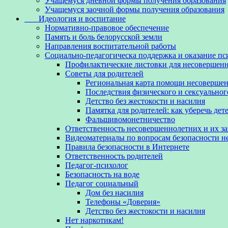
Учащемуся дневной формы получения образования
Учащемуся заочной формы получения образования
Идеология и воспитание
Нормативно-правовое обеспечение
Память и боль белорусской земли
Направления воспитательной работы
Социально-педагогическа поддержка и оказание п
Профилактические листовки для несовершенн
Советы для родителей
Региональная карта помощи несовершен
Последствия физического и сексуальног
Детство без жестокости и насилия
Памятка для родителей: как уберечь дет
Фальшивомонетничество
Ответственность несовершеннолетних и их з
Видеоматериалы по вопросам безопасности 
Правила безопасности в Интернете
Ответственность родителей
Педагог-психолог
Безопасность на воде
Педагог социальный
Дом без насилия
Телефоны «Доверия»
Детство без жестокости и насилия
Нет наркотикам!