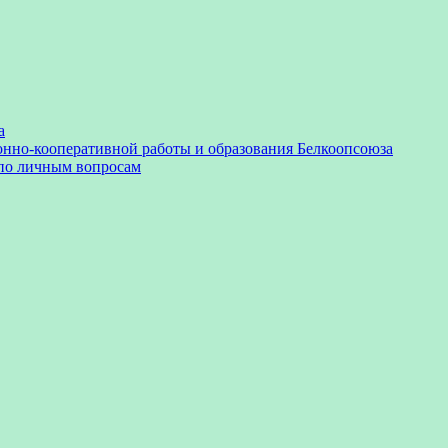
а
онно-кооперативной работы и образования Белкоопсоюза
 по личным вопросам