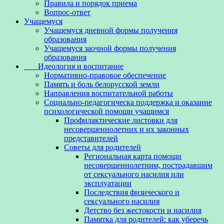
Правила и порядок приема
Вопрос-ответ
Учащемуся
Учащемуся дневной формы получения
образования
Учащемуся заочной формы получения
образования
Идеология и воспитание
Нормативно-правовое обеспечение
Память и боль белорусской земли
Направления воспитательной работы
Социально-педагогическа поддержка и оказание
психологической помощи учащимся
Профилактические листовки для
несовершеннолетних и их законных
представителей
Советы для родителей
Региональная карта помощи
несовершеннолетним, пострадавшим
от сексуального насилия или
эксплуатации
Последствия физического и
сексуального насилия
Детство без жестокости и насилия
Памятка для родителей: как уберечь