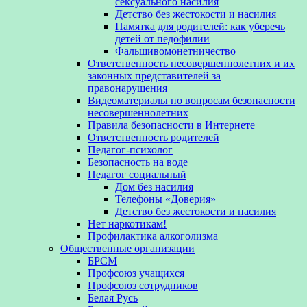
сексуального насилия
Детство без жестокости и насилия
Памятка для родителей: как уберечь
детей от педофилии
Фальшивомонетничество
Ответственность несовершеннолетних и их
законных представителей за
правонарушения
Видеоматериалы по вопросам безопасности
несовершеннолетних
Правила безопасности в Интернете
Ответственность родителей
Педагог-психолог
Безопасность на воде
Педагог социальный
Дом без насилия
Телефоны «Доверия»
Детство без жестокости и насилия
Нет наркотикам!
Профилактика алкоголизма
Общественные организации
БРСМ
Профсоюз учащихся
Профсоюз сотрудников
Белая Русь