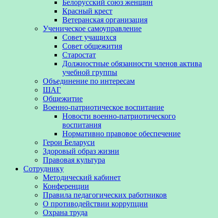
Белорусский союз женщин
Красный крест
Ветеранская организация
Ученическое самоуправление
Совет учащихся
Совет общежития
Старостат
Должностные обязанности членов актива
учебной группы
Объединение по интересам
ШАГ
Общежитие
Военно-патриотическое воспитание
Новости военно-патриотического
воспитания
Нормативно правовое обеспечение
Герои Беларуси
Здоровый образ жизни
Правовая культура
Сотруднику
Методический кабинет
Конференции
Правила педагогических работников
О противодействии коррупции
Охрана труда