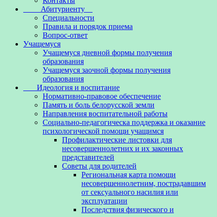
Контакты
Абитуриенту
Специальности
Правила и порядок приема
Вопрос-ответ
Учащемуся
Учащемуся дневной формы получения
образования
Учащемуся заочной формы получения
образования
Идеология и воспитание
Нормативно-правовое обеспечение
Память и боль белорусской земли
Направления воспитательной работы
Социально-педагогическа поддержка и оказание
психологической помощи учащимся
Профилактические листовки для
несовершеннолетних и их законных
представителей
Советы для родителей
Региональная карта помощи
несовершеннолетним, пострадавшим
от сексуального насилия или
эксплуатации
Последствия физического и