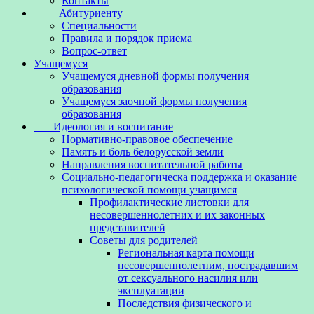
Контакты
Абитуриенту
Специальности
Правила и порядок приема
Вопрос-ответ
Учащемуся
Учащемуся дневной формы получения
образования
Учащемуся заочной формы получения
образования
Идеология и воспитание
Нормативно-правовое обеспечение
Память и боль белорусской земли
Направления воспитательной работы
Социально-педагогическа поддержка и оказание
психологической помощи учащимся
Профилактические листовки для
несовершеннолетних и их законных
представителей
Советы для родителей
Региональная карта помощи
несовершеннолетним, пострадавшим
от сексуального насилия или
эксплуатации
Последствия физического и