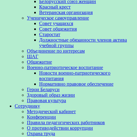
Белорусский союз женщин
Красный крест
Ветеранская организация
Ученическое самоуправление
Совет учащихся
Совет общежития
Старостат
Должностные обязанности членов актива
учебной группы
Объединение по интересам
ШАГ
Общежитие
Военно-патриотическое воспитание
Новости военно-патриотического
воспитания
Нормативно правовое обеспечение
Герои Беларуси
Здоровый образ жизни
Правовая культура
Сотруднику
Методический кабинет
Конференции
Правила педагогических работников
О противодействии коррупции
Охрана труда