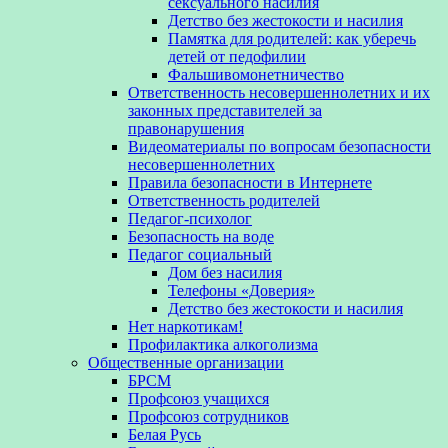
сексуального насилия
Детство без жестокости и насилия
Памятка для родителей: как уберечь
детей от педофилии
Фальшивомонетничество
Ответственность несовершеннолетних и их
законных представителей за
правонарушения
Видеоматериалы по вопросам безопасности
несовершеннолетних
Правила безопасности в Интернете
Ответственность родителей
Педагог-психолог
Безопасность на воде
Педагог социальный
Дом без насилия
Телефоны «Доверия»
Детство без жестокости и насилия
Нет наркотикам!
Профилактика алкоголизма
Общественные организации
БРСМ
Профсоюз учащихся
Профсоюз сотрудников
Белая Русь