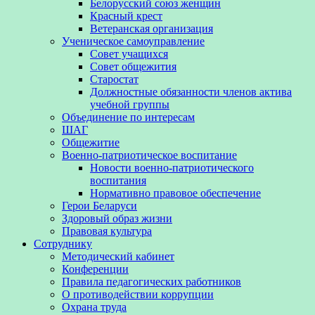
Белорусский союз женщин
Красный крест
Ветеранская организация
Ученическое самоуправление
Совет учащихся
Совет общежития
Старостат
Должностные обязанности членов актива
учебной группы
Объединение по интересам
ШАГ
Общежитие
Военно-патриотическое воспитание
Новости военно-патриотического
воспитания
Нормативно правовое обеспечение
Герои Беларуси
Здоровый образ жизни
Правовая культура
Сотруднику
Методический кабинет
Конференции
Правила педагогических работников
О противодействии коррупции
Охрана труда