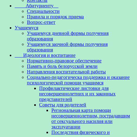
Контакты
Абитуриенту
Специальности
Правила и порядок приема
Вопрос-ответ
Учащемуся
Учащемуся дневной формы получения
образования
Учащемуся заочной формы получения
образования
Идеология и воспитание
Нормативно-правовое обеспечение
Память и боль белорусской земли
Направления воспитательной работы
Социально-педагогическа поддержка и оказание
психологической помощи учащимся
Профилактические листовки для
несовершеннолетних и их законных
представителей
Советы для родителей
Региональная карта помощи
несовершеннолетним, пострадавшим
от сексуального насилия или
эксплуатации
Последствия физического и