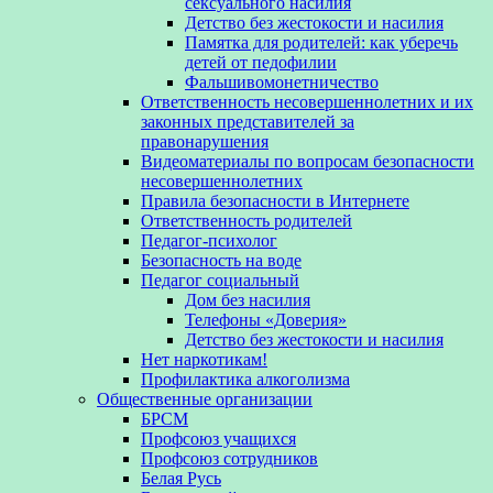
сексуального насилия
Детство без жестокости и насилия
Памятка для родителей: как уберечь
детей от педофилии
Фальшивомонетничество
Ответственность несовершеннолетних и их
законных представителей за
правонарушения
Видеоматериалы по вопросам безопасности
несовершеннолетних
Правила безопасности в Интернете
Ответственность родителей
Педагог-психолог
Безопасность на воде
Педагог социальный
Дом без насилия
Телефоны «Доверия»
Детство без жестокости и насилия
Нет наркотикам!
Профилактика алкоголизма
Общественные организации
БРСМ
Профсоюз учащихся
Профсоюз сотрудников
Белая Русь