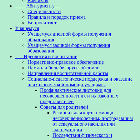
Контакты
Абитуриенту
Специальности
Правила и порядок приема
Вопрос-ответ
Учащемуся
Учащемуся дневной формы получения
образования
Учащемуся заочной формы получения
образования
Идеология и воспитание
Нормативно-правовое обеспечение
Память и боль белорусской земли
Направления воспитательной работы
Социально-педагогическа поддержка и оказание
психологической помощи учащимся
Профилактические листовки для
несовершеннолетних и их законных
представителей
Советы для родителей
Региональная карта помощи
несовершеннолетним, пострадавшим
от сексуального насилия или
эксплуатации
Последствия физического и