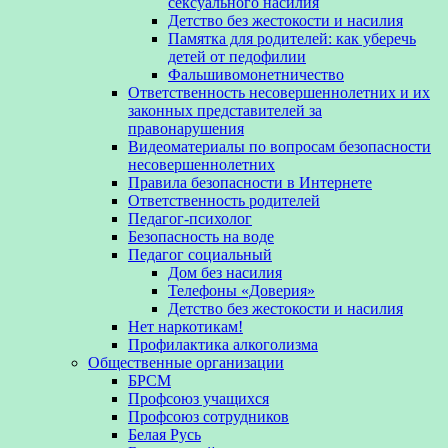
сексуального насилия
Детство без жестокости и насилия
Памятка для родителей: как уберечь
детей от педофилии
Фальшивомонетничество
Ответственность несовершеннолетних и их
законных представителей за
правонарушения
Видеоматериалы по вопросам безопасности
несовершеннолетних
Правила безопасности в Интернете
Ответственность родителей
Педагог-психолог
Безопасность на воде
Педагог социальный
Дом без насилия
Телефоны «Доверия»
Детство без жестокости и насилия
Нет наркотикам!
Профилактика алкоголизма
Общественные организации
БРСМ
Профсоюз учащихся
Профсоюз сотрудников
Белая Русь