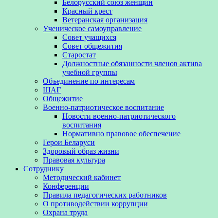
Белорусский союз женщин
Красный крест
Ветеранская организация
Ученическое самоуправление
Совет учащихся
Совет общежития
Старостат
Должностные обязанности членов актива
учебной группы
Объединение по интересам
ШАГ
Общежитие
Военно-патриотическое воспитание
Новости военно-патриотического
воспитания
Нормативно правовое обеспечение
Герои Беларуси
Здоровый образ жизни
Правовая культура
Сотруднику
Методический кабинет
Конференции
Правила педагогических работников
О противодействии коррупции
Охрана труда