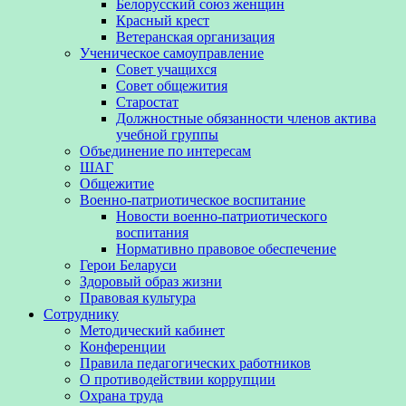
Белорусский союз женщин
Красный крест
Ветеранская организация
Ученическое самоуправление
Совет учащихся
Совет общежития
Старостат
Должностные обязанности членов актива
учебной группы
Объединение по интересам
ШАГ
Общежитие
Военно-патриотическое воспитание
Новости военно-патриотического
воспитания
Нормативно правовое обеспечение
Герои Беларуси
Здоровый образ жизни
Правовая культура
Сотруднику
Методический кабинет
Конференции
Правила педагогических работников
О противодействии коррупции
Охрана труда