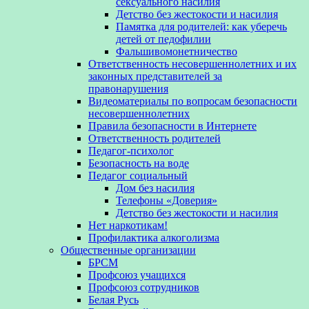
сексуального насилия
Детство без жестокости и насилия
Памятка для родителей: как уберечь
детей от педофилии
Фальшивомонетничество
Ответственность несовершеннолетних и их
законных представителей за
правонарушения
Видеоматериалы по вопросам безопасности
несовершеннолетних
Правила безопасности в Интернете
Ответственность родителей
Педагог-психолог
Безопасность на воде
Педагог социальный
Дом без насилия
Телефоны «Доверия»
Детство без жестокости и насилия
Нет наркотикам!
Профилактика алкоголизма
Общественные организации
БРСМ
Профсоюз учащихся
Профсоюз сотрудников
Белая Русь