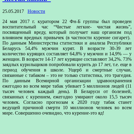
25.05.2017
Новости
24 мая 2017 г. куратором 22 Фн-Б группы был проведен
воспитательный час “Чистые легкие- чистая жизнь”,
посвященный вреду, который получает наш организм под
влиянием вредных привычек (в частности курение сигарет).
По данным Министерства статистики и анализа Республики
Беларусь 54,4% мужчин курят. В возрасте 30-39 лет
количество курящих составляет 64,8% у мужчин и 14,9% — у
женщин. В возрасте 14-17 лет курящие составляют 34,2%. 73%
заядлых курильщиков попробовали курить до 17 лет, т.е. еще в
период обучения в школе. Ущерб и смертные случаи,
связанные с табаком – это не только статистика, это трагедия.
По данным Всемирной организации здравоохранения
ежегодно во всем мире табак убивает 5 миллионов людей (11
тысяч человек каждый день). В Беларуси от болезней,
связанных с курением, ежегодно умирают около 15,5 тысяч
человек. Согласно прогнозам к 2020 году табак станет
ведущей причиной смерти 10 миллионов человек во всем
мире. Совершенно очевидно, что курение-это яд!