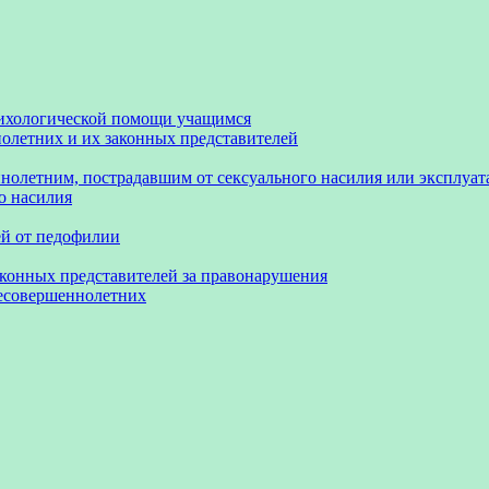
сихологической помощи учащимся
олетних и их законных представителей
нолетним, пострадавшим от сексуального насилия или эксплуа
о насилия
ей от педофилии
аконных представителей за правонарушения
несовершеннолетних