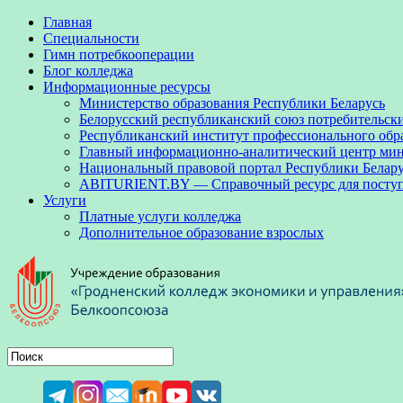
Главная
Специальности
Гимн потребкооперации
Блог колледжа
Информационные ресурсы
Министерство образования Республики Беларусь
Белорусский республиканский союз потребительск
Республиканский институт профессионального обр
Главный информационно-аналитический центр мини
Национальный правовой портал Республики Белар
ABITURIENT.BY — Справочный ресурс для посту
Услуги
Платные услуги колледжа
Дополнительное образование взрослых