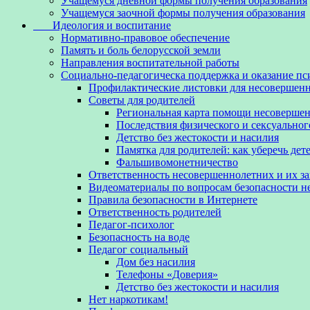
Учащемуся дневной формы получения образования
Учащемуся заочной формы получения образования
Идеология и воспитание
Нормативно-правовое обеспечение
Память и боль белорусской земли
Направления воспитательной работы
Социально-педагогическа поддержка и оказание п
Профилактические листовки для несовершенн
Советы для родителей
Региональная карта помощи несовершен
Последствия физического и сексуальног
Детство без жестокости и насилия
Памятка для родителей: как уберечь дет
Фальшивомонетничество
Ответственность несовершеннолетних и их з
Видеоматериалы по вопросам безопасности 
Правила безопасности в Интернете
Ответственность родителей
Педагог-психолог
Безопасность на воде
Педагог социальный
Дом без насилия
Телефоны «Доверия»
Детство без жестокости и насилия
Нет наркотикам!