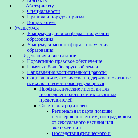
Контакты
Абитуриенту
Специальности
Правила и порядок приема
Вопрос-ответ
Учащемуся
Учащемуся дневной формы получения
образования
Учащемуся заочной формы получения
образования
Идеология и воспитание
Нормативно-правовое обеспечение
Память и боль белорусской земли
Направления воспитательной работы
Социально-педагогическа поддержка и оказание
психологической помощи учащимся
Профилактические листовки для
несовершеннолетних и их законных
представителей
Советы для родителей
Региональная карта помощи
несовершеннолетним, пострадавшим
от сексуального насилия или
эксплуатации
Последствия физического и