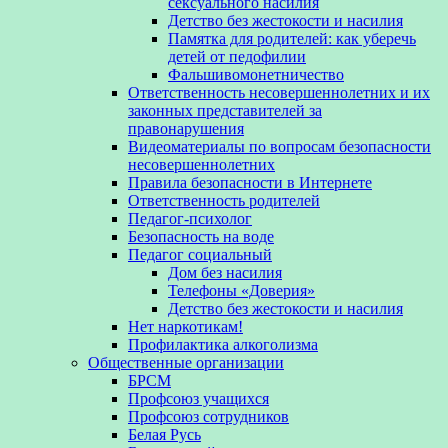
сексуального насилия
Детство без жестокости и насилия
Памятка для родителей: как уберечь
детей от педофилии
Фальшивомонетничество
Ответственность несовершеннолетних и их
законных представителей за
правонарушения
Видеоматериалы по вопросам безопасности
несовершеннолетних
Правила безопасности в Интернете
Ответственность родителей
Педагог-психолог
Безопасность на воде
Педагог социальный
Дом без насилия
Телефоны «Доверия»
Детство без жестокости и насилия
Нет наркотикам!
Профилактика алкоголизма
Общественные организации
БРСМ
Профсоюз учащихся
Профсоюз сотрудников
Белая Русь