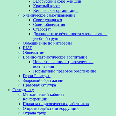
Белорусский союз женщин
Красный крест
Ветеранская организация
Ученическое самоуправление
Совет учащихся
Совет общежития
Старостат
Должностные обязанности членов актива
учебной группы
Объединение по интересам
ШАГ
Общежитие
Военно-патриотическое воспитание
Новости военно-патриотического
воспитания
Нормативно правовое обеспечение
Герои Беларуси
Здоровый образ жизни
Правовая культура
Сотруднику
Методический кабинет
Конференции
Правила педагогических работников
О противодействии коррупции
Охрана труда